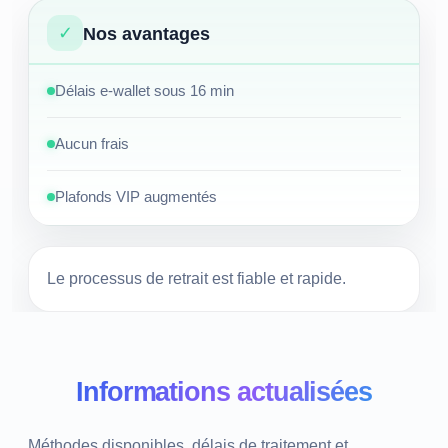
Nos avantages
✓
Délais e-wallet sous 16 min
Aucun frais
Plafonds VIP augmentés
Le processus de retrait est fiable et rapide.
Informations actualisées
Méthodes disponibles, délais de traitement et