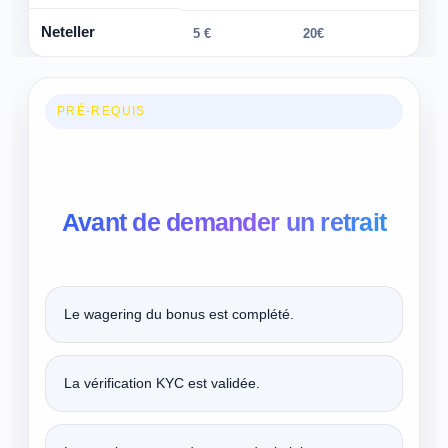
Neteller
5 €
20€
6 
PRÉ-REQUIS
Avant de demander un retrait
Le wagering du bonus est complété.
La vérification KYC est validée.