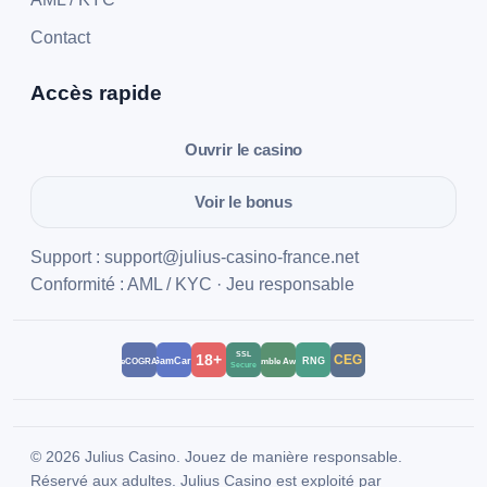
Contact
Accès rapide
Ouvrir le casino
Voir le bonus
Support :
support@julius-casino-france.net
Conformité :
AML / KYC
·
Jeu responsable
SSL
18+
CEG
GamCare
RNG
eCOGRA
Gamble Aware
Secure
© 2026 Julius Casino. Jouez de manière responsable.
Réservé aux adultes. Julius Casino est exploité par